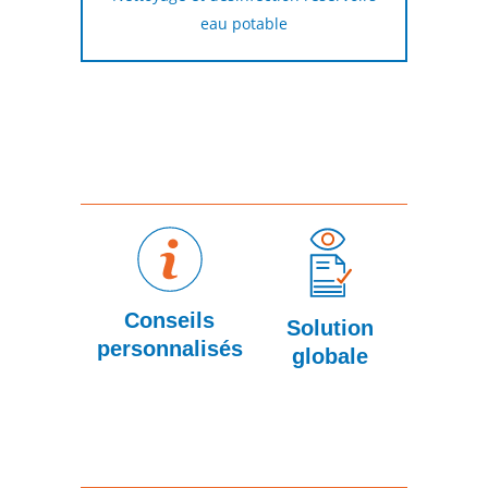
eau potable
Conseils
Utili
Solution
personnalisés
d
globale
dern
techno