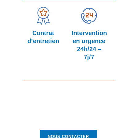
Contrat
Intervention
Con
d’entretien
en urgence
perso
24h/24 –
7j/7
NOUS CONTACTER