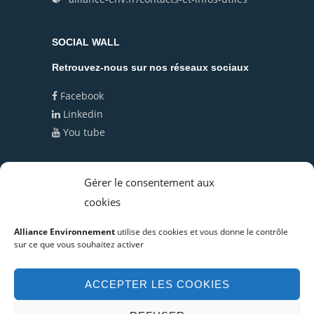
SOCIAL WALL
Retrouvez-nous sur nos réseaux sociaux
Facebook
Linkedin
You tube
Politique de cookies (UE)
Gérer le consentement aux
cookies
Politique de confidentialité
Alliance Environnement
utilise des cookies et vous donne le contrôle
sur ce que vous souhaitez activer
ACCEPTER LES COOKIES
© Copyright 2019 Alliance Environnement -
Mentions légales
Réalisation :
agence de