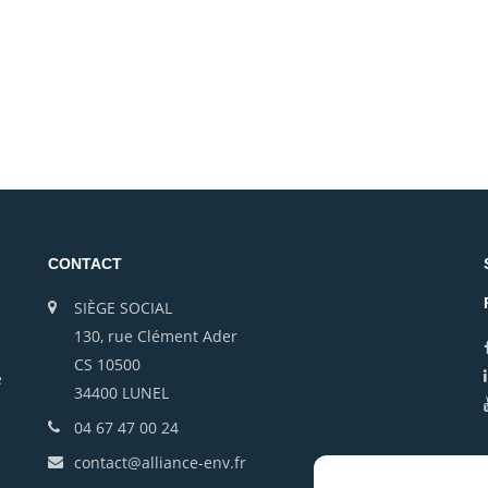
CONTACT
SIÈGE SOCIAL
130, rue Clément Ader
CS 10500
e
34400 LUNEL
04 67 47 00 24
contact@alliance-env.fr