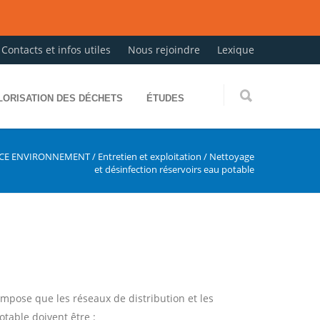
Contacts et infos utiles
Nous rejoindre
Lexique
LORISATION DES DÉCHETS
ÉTUDES
NCE ENVIRONNEMENT
/
Entretien et exploitation
/
Nettoyage
et désinfection réservoirs eau potable
mpose que les réseaux de distribution et les
otable doivent être :