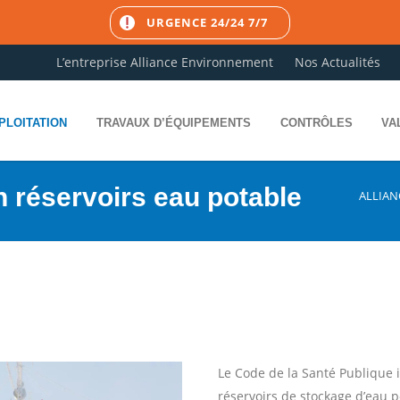
URGENCE 24/24 7/7
L’entreprise Alliance Environnement
Nos Actualités
PLOITATION
TRAVAUX D’ÉQUIPEMENTS
CONTRÔLES
VA
n réservoirs eau potable
ALLIA
Le Code de la Santé Publique i
réservoirs de stockage d’eau p