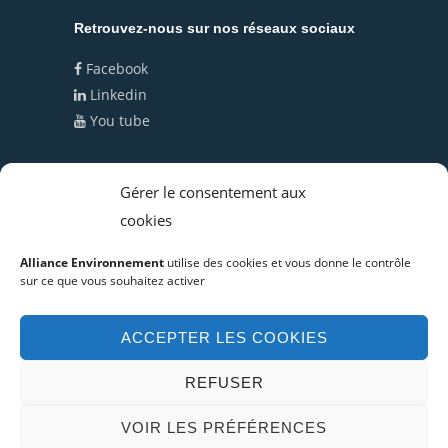
Retrouvez-nous sur nos réseaux sociaux
Facebook
Linkedin
You tube
Politique de cookies (UE)
Gérer le consentement aux
cookies
Politique de confidentialité
Alliance Environnement
utilise des cookies et vous donne le contrôle
sur ce que vous souhaitez activer
ACCEPTER LES COOKIES
© Copyright 2019 Alliance Environnement -
Mentions légales
Réalisation :
agence de
REFUSER
communication Montpellier
JANVIER
VOIR LES PRÉFÉRENCES