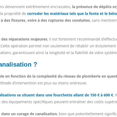
ions deviennent extrêmement encrassées
, la présence de dépôts o
la propriété de
corroder les matériaux tels que la fonte et le bét
r à des fissures, voire à des ruptures des conduites
, sans mention
à des réparations majeures
, il est fortement recommandé d’effectu
Cette opération permet non seulement de rétablir un écoulement op
ations, garantissant ainsi la longévité et la fiabilité de votre syst
nalisation ?
iable en fonction de la complexité du réseau de plomberie en ques
thode d’intervention est plus ou moins onéreuse.
alisations se situent dans une fourchette allant de 150 € à 600 €
. 
 des équipements spécifiques peuvent entraîner des coûts supérie
t dans un curage de canalisation
, bien que potentiellement significa