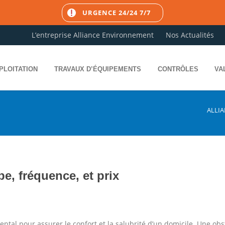
URGENCE 24/24 7/7
L’entreprise Alliance Environnement
Nos Actualités
PLOITATION
TRAVAUX D’ÉQUIPEMENTS
CONTRÔLES
VA
ALLI
pe, fréquence, et prix
tal pour assurer le confort et la salubrité d’un domicile. Une ob