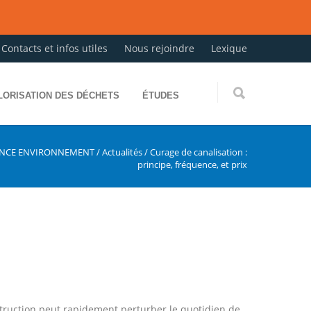
Contacts et infos utiles
Nous rejoindre
Lexique
LORISATION DES DÉCHETS
ÉTUDES
ANCE ENVIRONNEMENT
/
Actualités
/
Curage de canalisation :
principe, fréquence, et prix
struction peut rapidement perturber le quotidien de