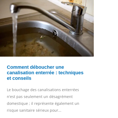
Comment déboucher une
Co
canalisation enterrée : techniques
? 
et conseils
Le 
Le bouchage des canalisations enterrées
une
n'est pas seulement un désagrément
int
domestique ; il représente également un
18 
risque sanitaire sérieux pour...