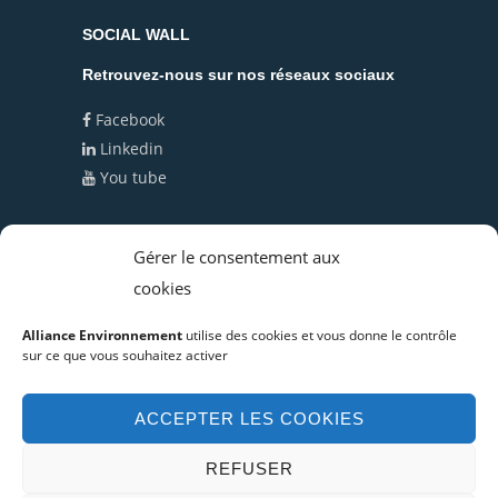
SOCIAL WALL
Retrouvez-nous sur nos réseaux sociaux
Facebook
Linkedin
You tube
Politique de cookies (UE)
Gérer le consentement aux
cookies
Politique de confidentialité
Alliance Environnement
utilise des cookies et vous donne le contrôle
sur ce que vous souhaitez activer
ACCEPTER LES COOKIES
© Copyright 2019 Alliance Environnement -
Mentions légales
Réalisation :
agence de
REFUSER
communication Montpellier
JANVIER