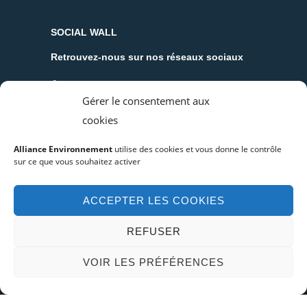
SOCIAL WALL
Retrouvez-nous sur nos réseaux sociaux
Facebook
Gérer le consentement aux
Linkedin
cookies
You tube
Alliance Environnement
utilise des cookies et vous donne le contrôle
sur ce que vous souhaitez activer
Politique de cookies (UE)
Politique de confidentialité
ACCEPTER LES COOKIES
REFUSER
VOIR LES PRÉFÉRENCES
© Copyright 2019 Alliance Environnement -
Mentions légales
Réalisation :
agence de